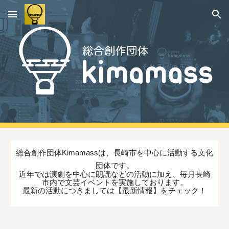
Skip to main content
Skip to navigation
総合創作団体Kimamassは、長崎市を中心に活動する文化
団体です。
近年では演劇を中心に朗読などの活動に加え、毎月長崎
市内で文芸イベントを実施しております。
最新の活動につきましては
【最新情報】
をチェック！