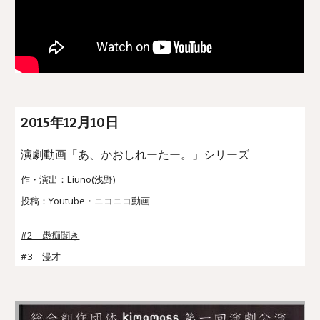
201
5
年
12
月
10
日
演劇動画「あ、かおしれーたー。」シリーズ
作・演出：Liuno(浅野)
投稿：Youtube・ニコニコ動画
#2 愚痴聞き
#3 漫才