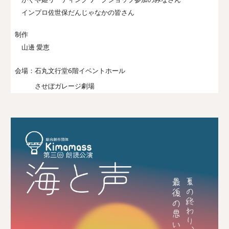
インプロ佐世保だんじゃなかの皆さん
制作
山邊 愛恵
会場：
石丸文行堂6階イベントホール
させぼガレージ劇場