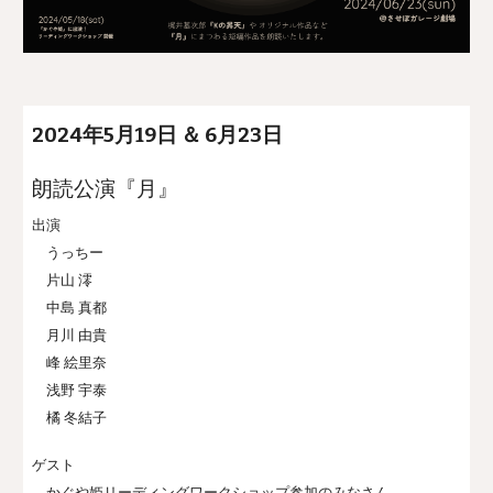
202
4
年
5
月1
9
日 ＆ 6月23
日
朗読公演『
月
』
出演
うっちー
片山 澪
中島 真都
月川 由貴
峰 絵里奈
浅野 宇泰
橘 冬結子
ゲスト
かぐや姫リーディングワークショップ参加のみなさん