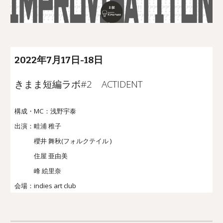
2022年
7
月1
7
日
-
18日
きまま短編ラボ#
2
ACTIDENT
構成・MC
：浅野宇泰
出演：畦浦 稚子
櫻井 舞秋(フォルクテイル )
住屋 亜由美
峰 絵里奈
会場：
indies art club