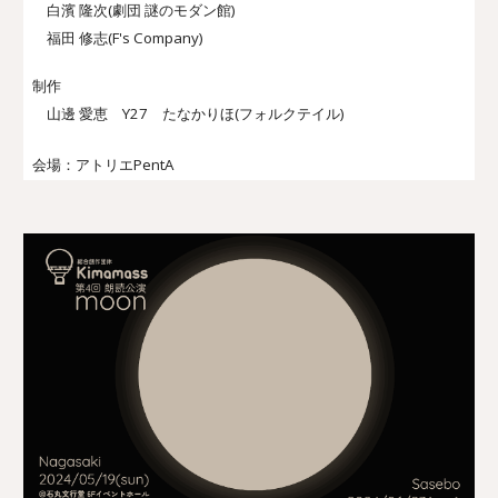
白濱 隆次(劇団 謎のモダン館)
福田 修志(F's Company)
制作
山邊 愛恵
Y27 たなかりほ
(フォルクテイル)
会場：
アトリエPentA