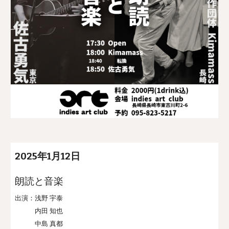
202
5
年
1
月
12
日
朗読と音楽
出演：浅野 宇泰
内田 知也
中島 真都