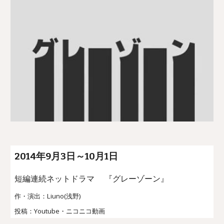
2014年9月
3
日～10月1日
短編連続
ネット
ドラマ
『
グレーゾーン
』
作・演出：Liuno(浅野)
投稿：Youtube・ニコニコ動画