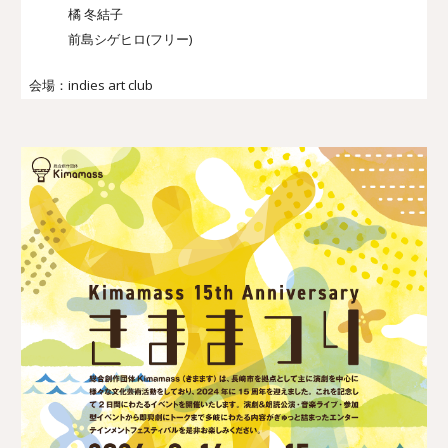
橘 冬結子
前島シゲヒロ(フリー)
会場：indies art club