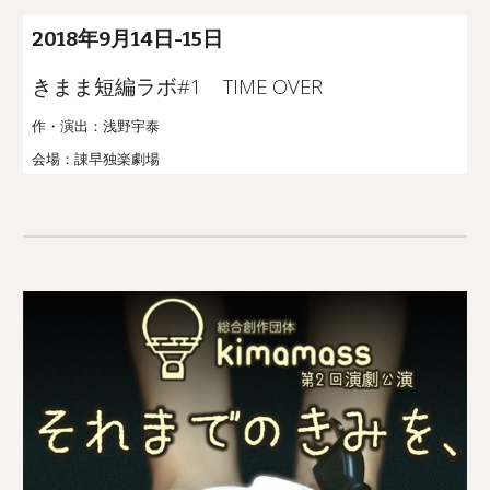
201
8
年
9
月
14
日-
15
日
きまま短編ラボ#1 TIME OVER
作・演出：浅野宇泰
会場：
諌早独楽劇場