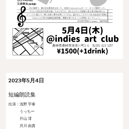
2023年
5
月
4
日
短編朗読集
出演：浅野 宇泰
うっちー
片山 澪
月川 由貴