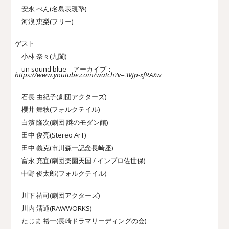
安永 べん(名島表現塾)
河浪 恵梨(フリー)
ゲスト
小林 奈々(九闌)
un sound blue アーカイブ：
https://www.youtube.com/watch?v=3VJp-xfRAXw
石長 由紀子(劇団アクターズ)
櫻井 舞秋(フォルクテイル)
白濱 隆次(劇団 謎のモダン館)
田中 俊亮(Stereo ArT)
田中 義克(市川森一記念長崎座)
富永 充宜(劇団楽園天国 / インプロ佐世保)
中野 俊太郎(フォルクテイル)
川下 祐司(劇団アクターズ)
川内 清通(RAWWORKS)
たじま 裕一(長崎ドラマリーディングの会)