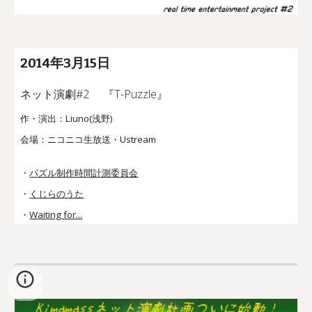
20
14
年
3
月
15
日
ネット演劇#
2
『
T-Puzzle
』
作・演出：Liuno(浅野)
会場：ニコニコ生放送・Ustream
・
パズル制作時間計測委員会
・
くじらのうた
・
Waiting for...