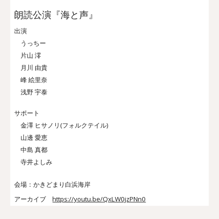
朗読公演『海と声』
出演
うっちー
片山 澪
月川 由貴
峰 絵里奈
浅野 宇泰
サポート
金澤 ヒサノリ(フォルクテイル)
山邊 愛恵
中島 真都
寺井よしみ
会場：
かきどまり白浜海岸
アーカイブ
https://youtu.be/QxLW0jzPNn0