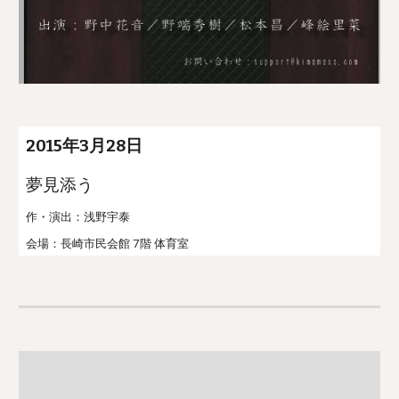
201
5
年3月
28
日
夢見添う
作・演出：
浅野宇泰
会場：
長崎市民会館 7階 体育室