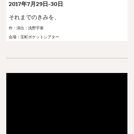
201
7
年
7
月2
9
日-30日
それまでのきみを、
作・演出：浅野宇泰
会場：
宝町ポケットシアター