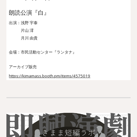
朗読公演『白』
出演：
浅野 宇泰
片山 澪
月川 由貴
会場：
市民活動センター『ランタナ』
アーカイブ販売
https://kimamass.booth.pm/items/4575019