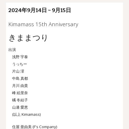
2024年
9
月
14
日
~ 9月15日
Kimamass 15th Anniversary
きままつり
出演
浅野 宇泰
うっちー
片山 澪
中島 真都
月川 由貴
峰 絵里奈
橘 冬結子
山邊 愛恵
(以上 Kimamass)
住屋 亜由美 (F's Company)